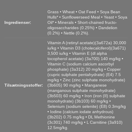
Grass • Wheat • Oat Feed • Soya Bean
Hulls* • Sunflowerseed Meal • Yeast • Soya
Ingredienser:
Oil* • Minerals • Short-chained fructo-
oligosaccharides (0.25%) • Dandelion
(0.2%) • Nettle (0.2%).
Vitamin A (retinyl acetate)(3a672a) 30,000
iu/kg • Vitamin D3 (cholecalciferol)(3a671)
3,500 iu/kg • Vitamin E (dl alpha
tocopherol acetate) (3a700) 140 mg/kg •
Vitamin C (sodium calcium ascorbyl
phosphate) (3a312) 20 mg/kg • Copper
(cupric sulphate pentahydrate) (E4) 7.5
mg/kg • Zinc (zinc sulphate monohydrate)
Tilsætningsstoffer:
(3b605) 90 mg/kg • Manganese
(manganous sulphate monohydrate)
(3b503) 60 mg/kg • Iron (iron (II) sulphate
monohydrate) (3b103) 60 mg/kg •
Selenium (sodium selenite) (E8) 0.3mg/kg
• Iodine (calcium iodate anhydrous)
(3b202) 0.75 mg/kg • DL Methionine
(3c301) 740 mg/kg • L Carnitine (3a910)
12.5mg/kg.