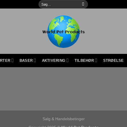
Søg
efter:
URTER
BASER
AKTIVERING
TILBEHØR
STRØELSE
Salg & Handelsbetinger