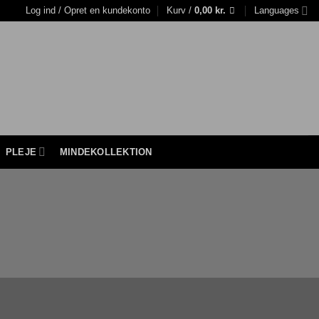
Log ind / Opret en kundekonto
Kurv /
0,00
kr.
Languages
PLEJE
MINDEKOLLEKTION