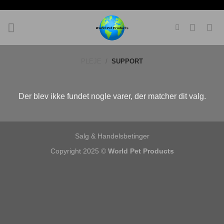
Fortsæt
til
indhold
PLEJE
/
SUPPORT
Der blev ikke fundet nogle varer, der matcher dit valg.
Salg & Handelsbetinger
Copyright 2025 ©
World Pet Products