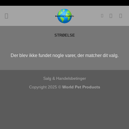
Fortsæt
til
indhold
STRØELSE
Der blev ikke fundet nogle varer, der matcher dit valg.
Salg & Handelsbetinger
Copyright 2025 ©
World Pet Products