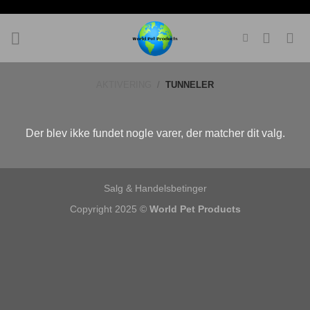
Fortsæt
til
indhold
AKTIVERING
/
TUNNELER
Der blev ikke fundet nogle varer, der matcher dit valg.
Salg & Handelsbetinger
Copyright 2025 ©
World Pet Products