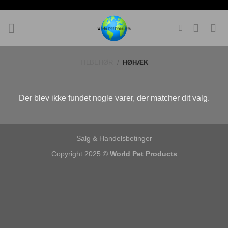
Fortsæt
til
indhold
TILBEHØR
/
HØHÆK
Der blev ikke fundet nogle varer, der matcher dit valg.
Salg & Handelsbetinger
Copyright 2025 ©
World Pet Products