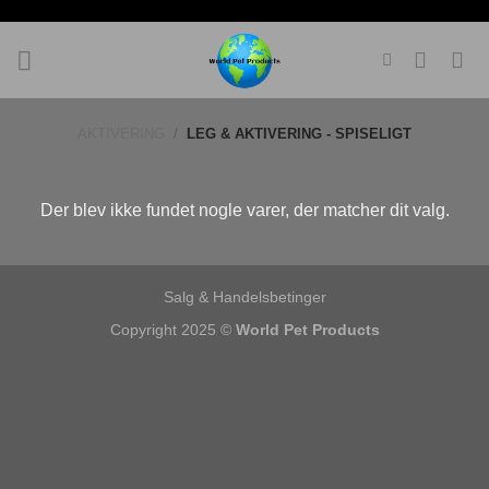
Fortsæt
til
indhold
AKTIVERING
/
LEG & AKTIVERING - SPISELIGT
Der blev ikke fundet nogle varer, der matcher dit valg.
Salg & Handelsbetinger
Copyright 2025 ©
World Pet Products