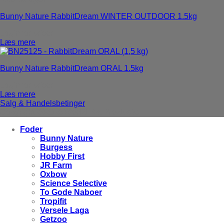
Bunny Nature RabbitDream WINTER OUTDOOR 1.5kg
Login for priser
Læs mere
Bunny Nature RabbitDream ORAL 1.5kg
Login for priser
Læs mere
Salg & Handelsbetinger
Copyright 2025 ©
World Pet Products
Foder
Bunny Nature
Burgess
Hobby First
JR Farm
Oxbow
Science Selective
To Gode Naboer
Tropifit
Versele Laga
Getzoo