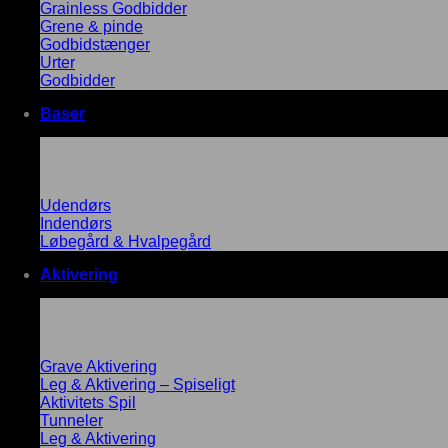
Grainless Godbidder
Grene & pinde
Godbidstænger
Urter
Godbidder
Baser
Udendørs
Indendørs
Løbegård & Hvalpegård
Aktivering
Grave Aktivering
Leg & Aktivering – Spiseligt
Aktivitets Spil
Tunneler
Leg & Aktivering