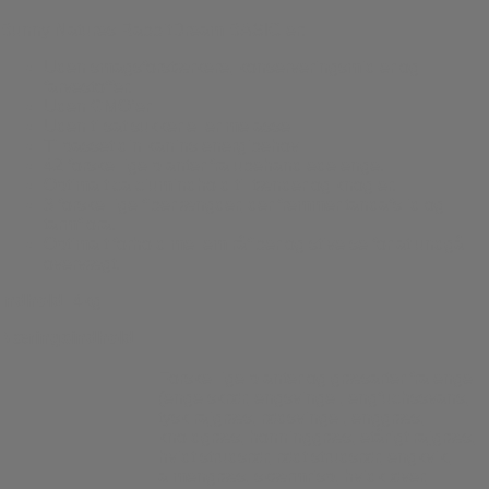
Bunny Natures RabbitDream BASIC er:
Uden smagsforstærkere, konserveringsmidler og
farvestoffer.
Uden GMO’er
Uden tilsat sukker eller melasse
Tilpasset din kanins energibehov
42 forskellige planter fra ubehandlede enge.
Optimalt calciumindhold til tænder og knogler.
3 forskellige fiberlængder, der fremmer tandafslid og
tarmflora.
Optimalt forhold mellem råfiber og stivelse for at undgå
overvægt.
Indhold:
4kg
Næringsindhold:
Forskellige planter og græsarter fra enge
(engelskrør, engsvingel, engfuchssvans,
tysk rajgræs, rødsvingel, enggræs,
knoldgræs, honninggræs, etårigt rajgræs,
hvidt strudsrør, rødt strudsrør, engkvik,
almengræs, skærmrisp, hvidkløver,