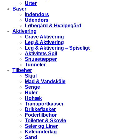
Urter
Baser
Indendørs
Udendørs
Løbegård & Hvalpegård
Aktivering
Grave Aktivering
Leg & Aktivering
Leg & Aktivering – Spiseligt
Aktivitets Spil
Snusetæpper
Tunneler
Tilbehør
Skjul
Mad & Vandskåle
Senge
Huler
Høhæk
Transportkasser
Drikkeflasker
Fodertilbehør
Toiletter & Skovle
Seler og Liner
Køleunderlag
Sand