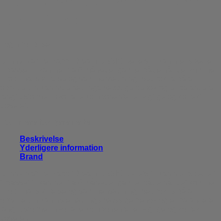
Bunny Nature RabbitDream
BASIC 4kg
Login for priser
Bunny Nature RabbitDream BASIC pellets til kanin er specielt
tilpasset til kaniner fra 6 måneder gamle, både når det kommer
til optimal størrelse og sammensætning med fokus på at
opfylde din kanins ernæringsmæssige behov og er balanceret
langtidsformel, hvor alle komponenter er vigtige og korrekt
doseret.
Læs mere længere nede.
Beskrivelse
Yderligere information
Brand
Bunny Nature RabbitDream BASIC pellets til kanin er specielt
tilpasset til kaniner fra 6 måneder gamle, både når det kommer
til optimal størrelse og sammensætning med fokus på at
opfylde din kanins ernæringsmæssige behov og er balanceret
langtidsformel, hvor alle komponenter er vigtige og korrekt
doseret.