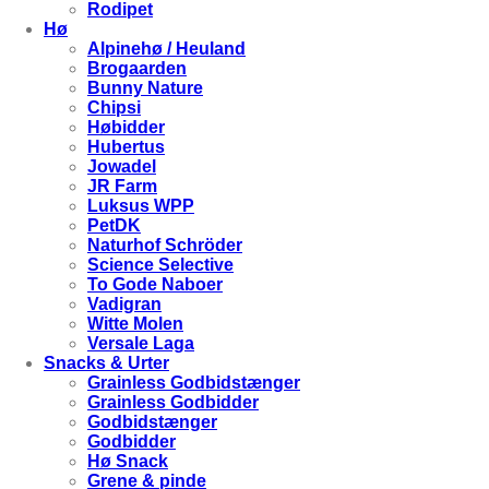
Rodipet
Hø
Alpinehø / Heuland
Brogaarden
Bunny Nature
Chipsi
Høbidder
Hubertus
Jowadel
JR Farm
Luksus WPP
PetDK
Naturhof Schröder
Science Selective
To Gode Naboer
Vadigran
Witte Molen
Versale Laga
Snacks & Urter
Grainless Godbidstænger
Grainless Godbidder
Godbidstænger
Godbidder
Hø Snack
Grene & pinde