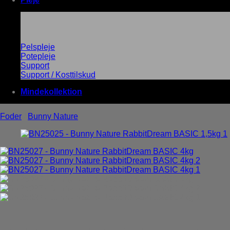
Pelspleje
Potepleje
Support
Support / Kosttilskud
Mindekollektion
Foder
/
Bunny Nature