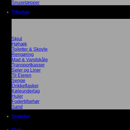
Snusetæpper
Tilbehør
Skjul
Høhæk
Toiletter & Skovle
Rengøring
Mad & Vandskåle
Transportkasser
Seler og Liner
Til Ejeren
Senge
Drikkeflasker
Køleunderlag
Huler
Fodertilbehør
Sand
Strøelse
Pleje