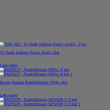
Bunny Nature med stor entusiasme for at opnå det bedste for
dyrene. I 35 år har Bunny Nature udviklet produkter til små
gnavere og kaniner med stor lidenskab, og med stolthed
fremstillet deres produkter i Tyskland til glæde for mange
tilfredse ejere og dyr.
Relaterede varer
To Gode Naboer Kanin Junior 2kg
Login for priser
Læs mere
Bunny Nature RabbitDream ORAL 4kg
Login for priser
Læs mere