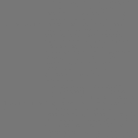
rødkløver, mælkebøtteblade, skabgarbe,
bredbladet vejbred, hundegræs,
engskørbielke, mædesød, almindelig
johannesurt, labkarl, vikke, hjulkrone,
Sammensætning:
markranke, agertidsel, gundermann,
margueritter, skabiose, almindelig
skarnknap, skærmhavre, forårskorbær,
engklokkeblomst, almindelig stenbræk,
forårskarve, ager-johannesurt,
forårshungerblomst, efterårsmælkebøtte,
rødsvingel, engprimula, lille kløver),
havreklid, solsikkefrøekstraktion,
hørfrøekstraktion, frugtpulpe,
gulerodspulpe, hvedeklid,
rapsfrøekstraktion.
Ernæringsmæssige tilsætningsstoffer
Vitamin A 10.000 IE ∙ Vitamin D3 700 IE ∙
Kobber som kobber (II)-sulfat, pentahydrat
Tilsætningsstoffer
6 mg ∙ Jod som calciumiodat, hexahydrat
/ kg
0,9 mg ∙ Jern som jern (II)-sulfat,
monohydrat 50 mg ∙ Zink som zinkoxid 60
mg ∙ Mangan som mangan (II)-oxid 40 mg
∙ Selenit som natriumselenit 0,18 mg
Råprotein 13% · råolier og fedtstoffer 2,7%
· råfiber 21% · stivelse 6% · råaske 8,5% ·