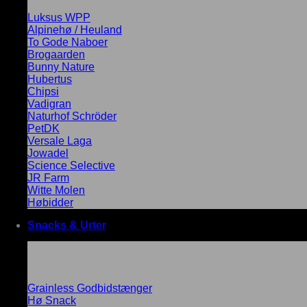
Luksus WPP
Alpinehø / Heuland
To Gode Naboer
Brogaarden
Bunny Nature
Hubertus
Chipsi
Vadigran
Naturhof Schröder
PetDK
Versale Laga
Jowadel
Science Selective
JR Farm
Witte Molen
Høbidder
Snacks & Urter
Grainless Godbidstænger
Hø Snack