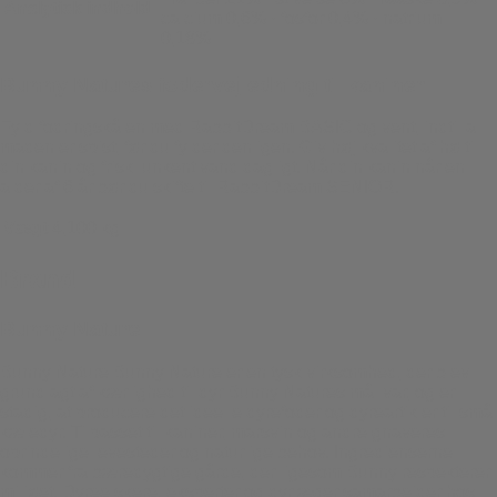
Analytisk indhold:
calcium 0,6% · fosfor 0,4% · natrium
0,18%
Bunny Natures fodervejledning til kaniner
Fyld fodringskålen med RabbitDream BASIC og vent, indtil al
maden er spist, før du fylder den igen. Giv høj kvalitet af hø til
din kanin og frisk lunkent vand dagligt. Når din kanin når en
alder af 6 år bør du skifte til RabbitDream SENIOR.
Vægt
4,100 kg
Brand
Bunny Nature
Bunny Nature Bunny Nature er en tysk virksomhed, der blev
grundlagt af kærlighed til dyr Bunny Natures mål var, og er
stadig, at producere det ideelle dyrefoder og dyreartikler til små
kæledyr. Tilpasset til kaniner, marsvin og andre gnaveres
oprindelige levesteder og naturlige behov. Ingredienserne
kommer fra bæredygtige gårde, der ligesom Bunny respekterer
miljøet. Dyreelskere, eksperter og dyrlæger samarbejder hos