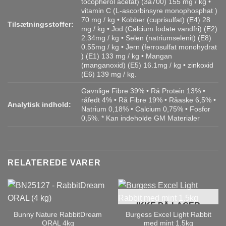
tocopherol acetat) (3a700) 155 mg / kg •
vitamin C (L-ascorbinsyre monophosphat )
70 mg / kg • Kobber (cuprisulfat) (E4) 28
Tilsætningsstoffer:
mg / kg • Jod (Calcium Iodate vandfri) (E2)
2.34mg / kg • Selen (natriumselenit) (E8)
0.55mg / kg • Jern (ferrosulfat monohydrat
) (E1) 133 mg / kg • Mangan
(manganoxid) (E5) 16.1mg / kg • zinkoxid
(E6) 139 mg / kg.
Gavnlige Fibre 39% • Rå Protein 13% •
råfedt 4% • Rå Fibre 19% • Råaske 6,5% •
Analytisk indhold:
Natrium 0,18% • Calcium 0,75% • Fosfor
0,5%. * Kan indeholde GM Materialer
RELATEREDE VARER
IKKE PÅ LAGER
Bunny Nature RabbitDream
Burgess Excel Light Rabbit
ORAL 4kg
med mint 1.5kg