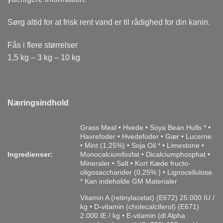
Sørg altid for at frisk rent vand er til rådighed for din kanin.
Fås i flere størrelser
1,5 kg – 3 kg – 10 kg
Næringsindhold
Grass Meal • Hvede • Soya Bean Hulls * •
Havrefoder • Hvedefoder • Gær • Lucerne
• Mint (1,25%) • Soja Oil * • Limestone •
Ingredienser:
Monocalciumfosfat • Dicalciumphosphat •
Mineraler • Salt • Kort Kæde fructo-
oligosaccharider (0,25% ) • Lignocellulose.
* Kan indeholde GM Materialer
Vitamin A (retinylacetat) (E672) 25.000 IU /
kg • D-vitamin (cholecalciferol) (E671)
2.000 IE / kg • E-vitamin (dl Alpha