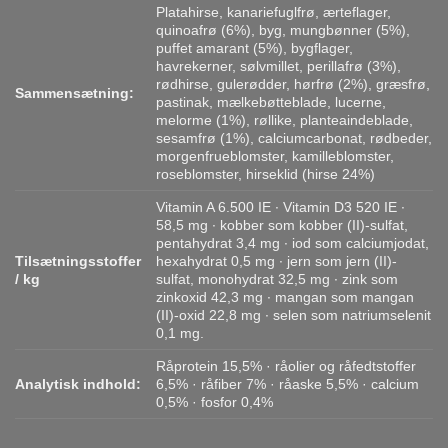
Platahirse, kanariefuglfrø, ærteflager,
quinoafrø (6%), byg, mungbønner (5%),
puffet amarant (5%), bygflager,
havrekerner, sølvmillet, perillafrø (3%),
rødhirse, gulerødder, hørfrø (2%), græsfrø,
Sammensætning:
pastinak, mælkebøtteblade, lucerne,
melorme (1%), røllike, planteaindeblade,
sesamfrø (1%), calciumcarbonat, rødbeder,
morgenfrueblomster, kamilleblomster,
roseblomster, hirseklid (hirse 24%)
Vitamin A 6.500 IE ∙ Vitamin D3 520 IE ∙
58,5 mg ∙ kobber som kobber (II)-sulfat,
pentahydrat 3,4 mg ∙ iod som calciumjodat,
Tilsætningsstoffer
hexahydrat 0,5 mg ∙ jern som jern (II)-
/ kg
sulfat, monohydrat 32,5 mg ∙ zink som
zinkoxid 42,3 mg ∙ mangan som mangan
(II)-oxid 22,8 mg ∙ selen som natriumselenit
0,1 mg.
Råprotein 15,5% · råolier og råfedtstoffer
Analytisk indhold:
6,5% · råfiber 7% · råaske 5,5% · calcium
0,5% · fosfor 0,4%