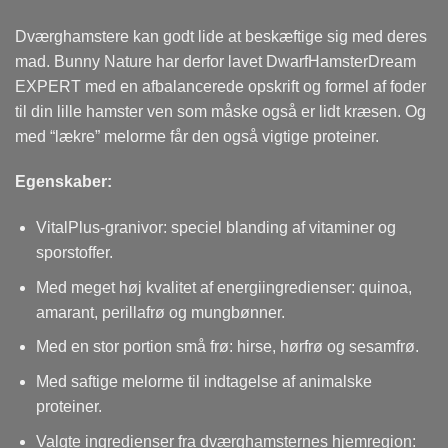
Dværghamstere kan godt lide at beskæftige sig med deres
mad. Bunny Nature har derfor lavet DwarfHamsterDream
EXPERT med en afbalancerede opskrift og formel af foder
til din lille hamster ven som måske også er lidt kræsen. Og
med “lækre” melorme får den også vigtige proteiner.
Egenskaber:
VitalPlus-granivor: speciel blanding af vitaminer og
sporstoffer.
Med meget høj kvalitet af energiingredienser: quinoa,
amarant, perillafrø og mungbønner.
Med en stor portion små frø: hirse, hørfrø og sesamfrø.
Med saftige melorme til indtagelse af animalske
proteiner.
Valgte ingredienser fra dværghamsternes hjemregion: