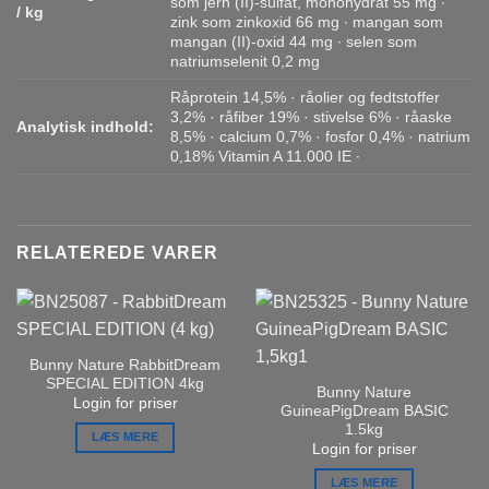
som jern (II)-sulfat, monohydrat 55 mg ∙
/ kg
zink som zinkoxid 66 mg ∙ mangan som
mangan (II)-oxid 44 mg ∙ selen som
natriumselenit 0,2 mg
Råprotein 14,5% · råolier og fedtstoffer
3,2% · råfiber 19% · stivelse 6% · råaske
Analytisk indhold:
8,5% · calcium 0,7% · fosfor 0,4% · natrium
0,18% Vitamin A 11.000 IE ∙
RELATEREDE VARER
Bunny Nature RabbitDream
SPECIAL EDITION 4kg
Bunny Nature
Login for priser
GuineaPigDream BASIC
1.5kg
LÆS MERE
Login for priser
LÆS MERE