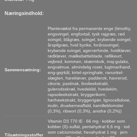
Næringsindhold:
Plantevækst fra permanente enge (timothy,
engsvingel, engfoxtail, tysk rajgræs, rød
svingel, blågræs, svingel, krybende svingel,
årspilgræs, hvid bynke, forårssvingel,
krybende svingel, agerrørhinde, hvidkløver,
rødkløver, mælkebøtteblade, røllikeurt,
vejbred, kommen, skærmkvik, maj-gulaks,
engvalmue, almindelig roset, lugtmarihand,
Sammensætning:
eng-gejrkål, kirtel-springhale, ranunkel-
slægten, harekløver, padderok, havrerod,
cikorie, pastinak, linolieekstrakt,
gulerodsskræl, hvedeklid, hvedekim,
rapsolieekstrakt, bryggerikorn,
hørfrøekstrakt, bryggerigær, lignocellulose,
inulin, druekerneaffald, kamilleblomster
(0,3%), ribwort (0,3%), anisfrø (0,2%))
Vitamin D3 770 IE ∙ 66 mg ∙ kobber som
kobber (II)-sulfat, pentahydrat 6,6 mg ∙ iod
som calciumiodat, hexahydrat 1 mg ∙ jern
Tilsætningsstoffer