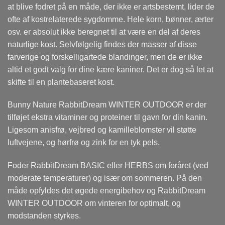
at blive fodret på en måde, der ikke er artsbestemt, lider de
ofte af kostrelaterede sygdomme. Hele korn, bønner, ærter
osv. er absolut ikke beregnet til at være en del af deres
naturlige kost. Selvfølgelig findes der masser af disse
farverige og forskelligartede blandinger, men de er ikke
altid et godt valg for dine kære kaniner. Det er dog så let at
skifte til en plantebaseret kost.
Bunny Nature RabbitDream WINTER OUTDOOR er der
tilføjet ekstra vitaminer og proteiner til gavn for din kanin.
Ligesom anisfrø, vejbred og kamilleblomster vil støtte
luftvejene, og hørfrø og zink for en tyk pels.
Foder RabbitDream BASIC eller HERBS om foråret (ved
moderate temperaturer) og især om sommeren. På den
måde opfyldes det øgede energibehov og RabbitDream
WINTER OUTDOOR om vinteren for optimalt, og
modstanden styrkes.