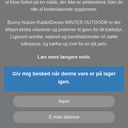
at blive fodret på en måde, der ikke er artsbestemt, lider de
ofte af kostrelaterede sygdomme.
Bunny Nature RabbitDream WINTER OUTDOOR er der
tilføjet ekstra vitaminer og proteiner til gavn for dit kæledyr.
Ligesom anisfrø, vejbred og kamilleblomster vil støtte
luftvejene, og hørfrø og zink for en tyk pels.
Læs mere længere nede.
Giv mig besked når denne vare er på lager
igen.