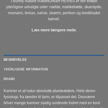
I Bunny Nature RabbitDream HERBS er der tilføjet
yderligere udvalgte urter: nælde, mælkebøtte, skarntyde,
rosmarin, timian, salvie, skærm, perikon og bredbladet
kørvel.
Læs mere længere nede.
BESKRIVELSE
YDERLIGERE INFORMATION
BRAND
Kaniner er af natur absolutte planteædere. Hele deres
fysiologi, fra tænder til tarm, er tilpasset det. Desværre
bliver mange kaniner stadig uvidende fodret med en kost