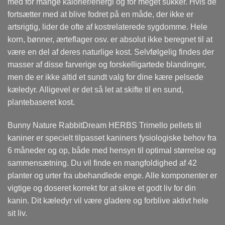
med for mange kalorier/energi og for meget sukker. Hvis de
fortsætter med at blive fodret på en måde, der ikke er
artsrigtig, lider de ofte af kostrelaterede sygdomme. Hele
korn, bønner, ærteflager osv. er absolut ikke beregnet til at
være en del af deres naturlige kost. Selvfølgelig findes der
masser af disse farverige og forskelligartede blandinger,
men de er ikke altid et sundt valg for dine kære pelsede
kæledyr. Alligevel er det så let at skifte til en sund,
plantebaseret kost.
Bunny Nature RabbitDream HERBS Trimello pellets til
kaniner er specielt tilpasset kaniners fysiologiske behov fra
6 måneder og op, både med hensyn til optimal størrelse og
sammensætning. Du vil finde en mangfoldighed af 42
planter og urter fra ubehandlede enge. Alle komponenter er
vigtige og doseret korrekt for at sikre et godt liv for din
kanin. Dit kæledyr vil være gladere og forblive aktivt hele
sit liv.