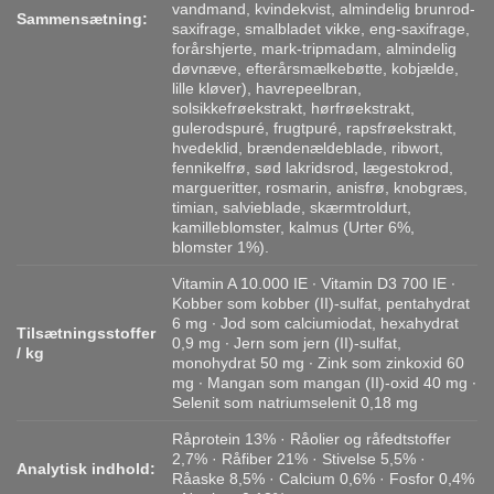
vandmand, kvindekvist, almindelig brunrod-
Sammensætning:
saxifrage, smalbladet vikke, eng-saxifrage,
forårshjerte, mark-tripmadam, almindelig
døvnæve, efterårsmælkebøtte, kobjælde,
lille kløver), havrepeelbran,
solsikkefrøekstrakt, hørfrøekstrakt,
gulerodspuré, frugtpuré, rapsfrøekstrakt,
hvedeklid, brændenældeblade, ribwort,
fennikelfrø, sød lakridsrod, lægestokrod,
margueritter, rosmarin, anisfrø, knobgræs,
timian, salvieblade, skærmtroldurt,
kamilleblomster, kalmus (Urter 6%,
blomster 1%).
Vitamin A 10.000 IE ∙ Vitamin D3 700 IE ∙
Kobber som kobber (II)-sulfat, pentahydrat
6 mg ∙ Jod som calciumiodat, hexahydrat
Tilsætningsstoffer
0,9 mg ∙ Jern som jern (II)-sulfat,
/ kg
monohydrat 50 mg ∙ Zink som zinkoxid 60
mg ∙ Mangan som mangan (II)-oxid 40 mg ∙
Selenit som natriumselenit 0,18 mg
Råprotein 13% · Råolier og råfedtstoffer
2,7% · Råfiber 21% · Stivelse 5,5% ·
Analytisk indhold:
Råaske 8,5% · Calcium 0,6% · Fosfor 0,4%