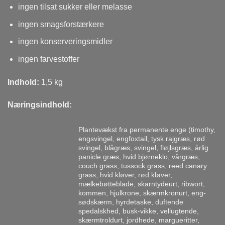
ingen tilsat sukker eller melasse
ingen smagsforstærkere
ingen konserveringsmidler
ingen farvestoffer
Indhold:
1,5 kg
Næringsindhold:
Plantevækst fra permanente enge (timothy,
engsvingel, engfoxtail, tysk rajgræs, rød
svingel, blågræs, svingel, fløjlsgræs, årlig
panicle græs, hvid bjørneklo, vårgræs,
couch grass, tussock grass, reed canary
grass, hvid kløver, rød kløver,
mælkebøtteblade, skarntydeurt, ribwort,
kommen, hjulkrone, skærmkronurt, eng-
sødskærm, hyrdetaske, duftende
spedalskhed, busk-vikke, vellugtende,
skærmtroldurt, jordhede, margueritter,