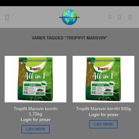
Fortsæt
til
indhold
VARER TAGGED “TROPIFIT MARSVIN”
Tropifit Marsvin kornfri
Tropifit Marsvin kornfri 500g
1,75kg
Login for priser
Login for priser
LÆS MERE
LÆS MERE