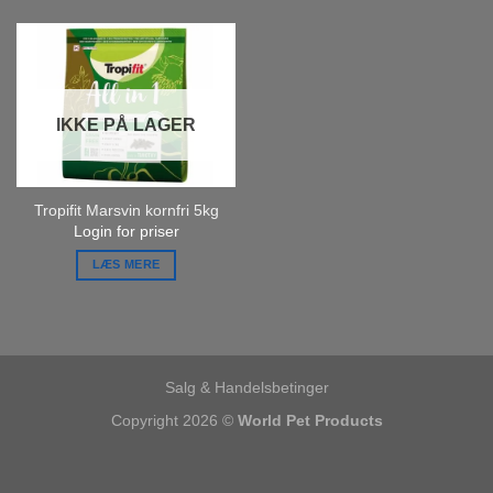
IKKE PÅ LAGER
Tropifit Marsvin kornfri 5kg
Login for priser
LÆS MERE
Salg & Handelsbetinger
Copyright 2026 ©
World Pet Products