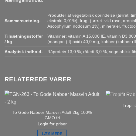
Næringsindhold:
Produkter af vegetabilsk oprindelse (tørret:
Sammensætning:
ekstrakt 0,01%), frugt (tørret: vild rose, aroni
Ascophyllum nodosum 1%), mineraler, fructoo
Tilsætningsstoffer
Vitaminer: vitamin A 15.000 IE, vitamin D3 800
/ kg
(mangan (II) oxid) 40,0 mg, kobber (kobber (II
Analytisk indhold:
Råprotein 13,0 %, råfedt 3,0 %, vegetabilsk fi
RELATEREDE VARER
Tropifi
To Gode Naboer Marsvin Adult 2kg 100%
GMO fri
Login for priser
LÆS MERE