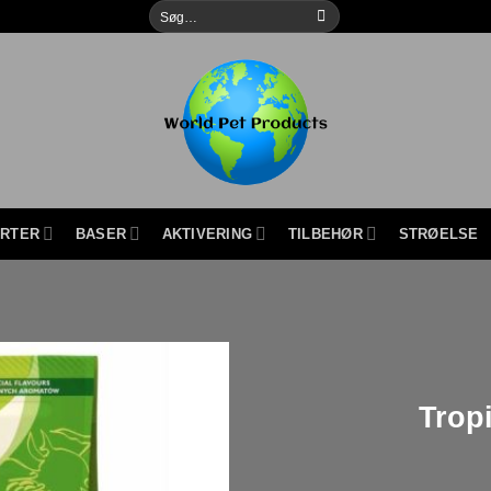
Søg
efter:
URTER
BASER
AKTIVERING
TILBEHØR
STRØELSE
Tropi