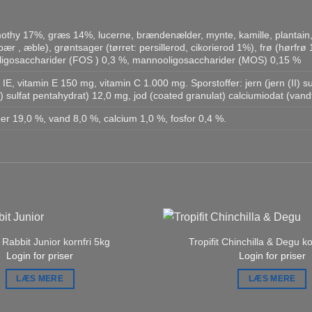
 timothy 17%, græs 14%, lucerne, brændenælder, mynte, kamille, planta
abær , æble), grøntsager (tørret: persillerod, cikorierod 1%), frø (hørfrø
ligosaccharider (FOS ) 0,3 %, mannooligosaccharider (MOS) 0,15 %
 IE, vitamin E 150 mg, vitamin C 1.000 mg. Sporstoffer: jern (jern (II
) sulfat pentahydrat) 12,0 mg, jod (coated granulat) calciumiodat (vandf
ber 19,0 %, vand 8,0 %, calcium 1,0 %, fosfor 0,4 %.
t Rabbit Junior kornfri 5kg
Tropifit Chinchilla & Degu k
Login for priser
Login for priser
LÆS MERE
LÆS MERE