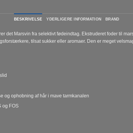
BESKRIVELSE
YDERLIGERE INFORMATION
BRAND
rer det Marsvin fra selektivt fødeindtag. Ekstruderet foder til ma
gsforstærkere, tilsat sukker eller aromaer. Den er meget velsma
slid
else og ophobning af hår i mave tarmkanalen
OS og FOS