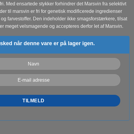
fri. Med ensartede stykker forhindrer det Marsvin fra selektivt
er til marsvin er fri for genetisk modificerede ingredienser
g farvestoffer. Den indeholder ikke smagsforstærkere, tilsat
 er meget velsmagende og accepteres derfor let af Marsvin.
sked når denne vare er på lager igen.