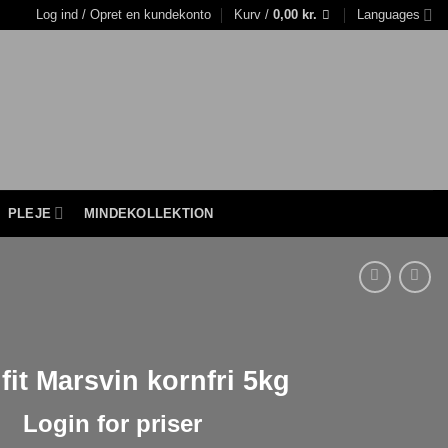
Log ind / Opret en kundekonto
Kurv /
0,00
kr.
Languages
PLEJE
MINDEKOLLEKTION
fit Marsvin kornfri 5kg
Login for priser