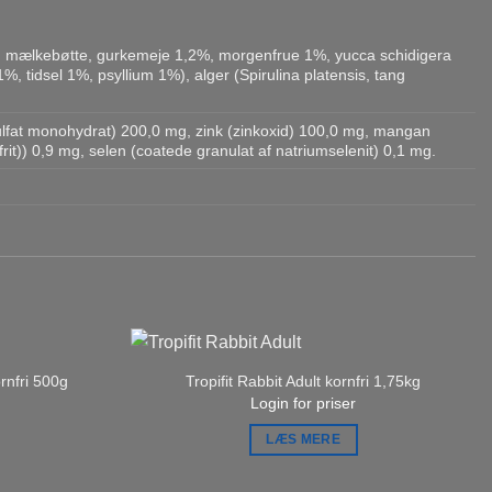
in, mælkebøtte, gurkemeje 1,2%, morgenfrue 1%, yucca schidigera
 1%, tidsel 1%, psyllium 1%), alger (Spirulina platensis, tang
) sulfat monohydrat) 200,0 mg, zink (zinkoxid) 100,0 mg, mangan
rit)) 0,9 mg, selen (coatede granulat af natriumselenit) 0,1 mg.
ornfri 500g
Tropifit Rabbit Adult kornfri 1,75kg
Login for priser
LÆS MERE