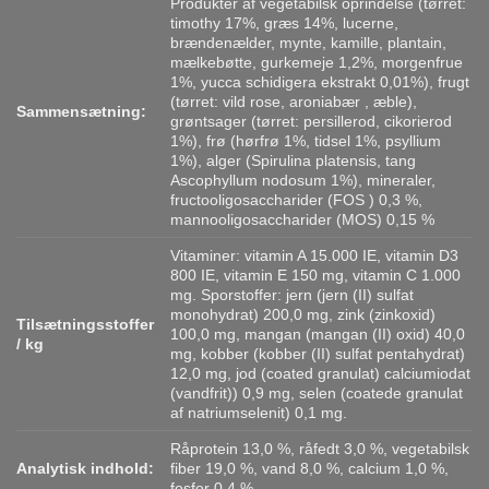
Produkter af vegetabilsk oprindelse (tørret:
timothy 17%, græs 14%, lucerne,
brændenælder, mynte, kamille, plantain,
mælkebøtte, gurkemeje 1,2%, morgenfrue
1%, yucca schidigera ekstrakt 0,01%), frugt
(tørret: vild rose, aroniabær , æble),
Sammensætning:
grøntsager (tørret: persillerod, cikorierod
1%), frø (hørfrø 1%, tidsel 1%, psyllium
1%), alger (Spirulina platensis, tang
Ascophyllum nodosum 1%), mineraler,
fructooligosaccharider (FOS ) 0,3 %,
mannooligosaccharider (MOS) 0,15 %
Vitaminer: vitamin A 15.000 IE, vitamin D3
800 IE, vitamin E 150 mg, vitamin C 1.000
mg. Sporstoffer: jern (jern (II) sulfat
monohydrat) 200,0 mg, zink (zinkoxid)
Tilsætningsstoffer
100,0 mg, mangan (mangan (II) oxid) 40,0
/ kg
mg, kobber (kobber (II) sulfat pentahydrat)
12,0 mg, jod (coated granulat) calciumiodat
(vandfrit)) 0,9 mg, selen (coatede granulat
af natriumselenit) 0,1 mg.
Råprotein 13,0 %, råfedt 3,0 %, vegetabilsk
Analytisk indhold:
fiber 19,0 %, vand 8,0 %, calcium 1,0 %,
fosfor 0,4 %.