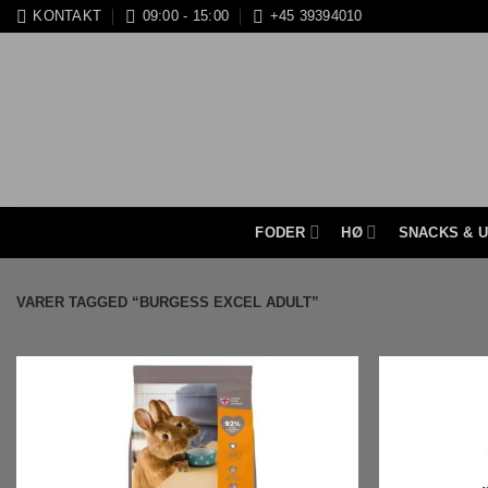
Fortsæt
KONTAKT
09:00 - 15:00
+45 39394010
til
indhold
FODER
HØ
SNACKS & 
VARER TAGGED “BURGESS EXCEL ADULT”