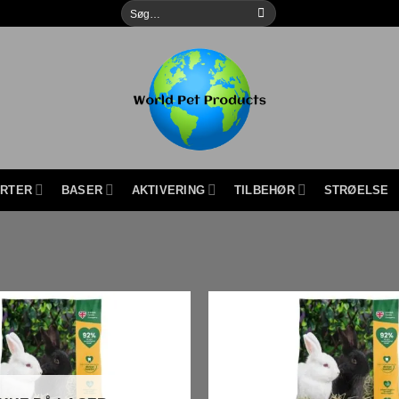
Søg
efter:
URTER
BASER
AKTIVERING
TILBEHØR
STRØELSE