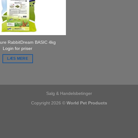
ure RabbitDream BASIC 4kg
Login for priser
LÆS MERE
Salg & Handelsbetinger
Copyright 2026 ©
World Pet Products