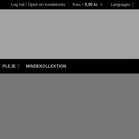
Log ind / Opret en kundekonto
Kurv /
0,00
kr.
Languages
PLEJE
MINDEKOLLEKTION