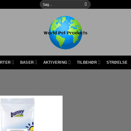
Søg
efter:
URTER
BASER
AKTIVERING
TILBEHØR
STRØELSE