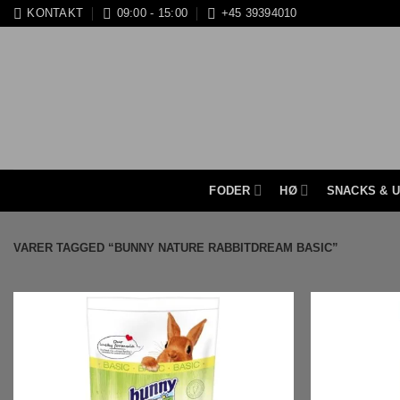
Fortsæt
KONTAKT
09:00 - 15:00
+45 39394010
til
indhold
FODER
HØ
SNACKS & 
VARER TAGGED “BUNNY NATURE RABBITDREAM BASIC”