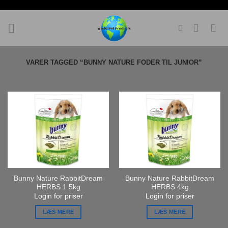
Fortsæt
til
indhold
VARER TAGGED “BUNNY NATURE FODER TIL JUNIOR”
Bunny Nature RabbitDream
Bunny Nature RabbitDream
HERBS 1.5kg
HERBS 4kg
Login for priser
Login for priser
LÆS MERE
LÆS MERE