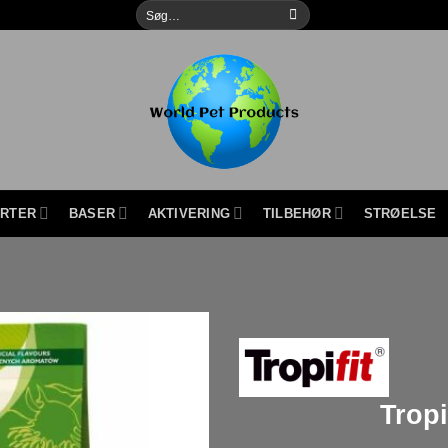
Søg
efter:
URTER
BASER
AKTIVERING
TILBEHØR
STRØELSE
Tropi