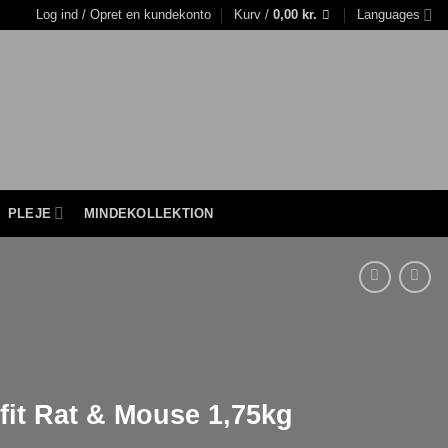
Log ind / Opret en kundekonto
Kurv /
0,00
kr.
Languages
PLEJE
MINDEKOLLEKTION
fit Rat & Mouse 1,75kg