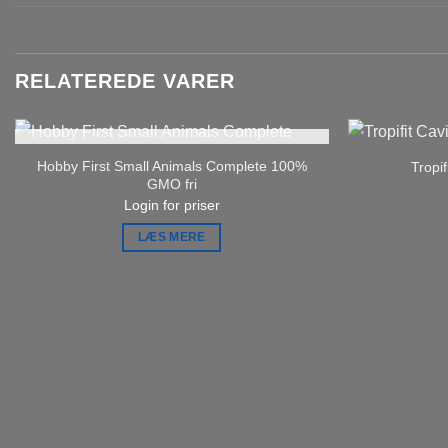
RELATEREDE VARER
IKKE PÅ LAGER
Hobby First Small Animals Complete 100%
Tropif
GMO fri
Login for priser
LÆS MERE