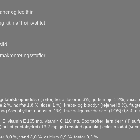
aner og lecithin
 kitin af høj kvalitet
slid
g makronæringsstoffer
getabilsk oprindelse (ærter, tørret lucerne 3%, gurkemeje 1,2%, yucca 
e 2 %, hørfrø 1,8 %, tidsel 1 %), krebs- og bløddyr (rejemel 8 %), frug
ger (tang Ascophyllum nodosum 1%), fructooligosaccharider (FOS) 0,3%,
 IE, vitamin E 165 mg, vitamin C 110 mg. Sporstoffer: jern (jern (II) s
) sulfat pentahydrat) 13,2 mg, jod (coated granulat) calciumiodat (vandf
ber 8,0 %, vand 8,0 %, calcium 0,9 %, fosfor 0,3 %