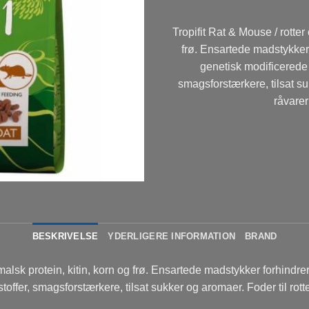
Tropifit Rat & Mouse / rotte
frø. Ensartede madstykker 
genetisk modificerede 
smagsforstærkere, tilsat su
råvarer
BESKRIVELSE
YDERLIGERE INFORMATION
BRAND
alsk protein, kitin, korn og frø. Ensartede madstykker forhindre
ffer, smagsforstærkere, tilsat sukker og aromaer. Foder til rott