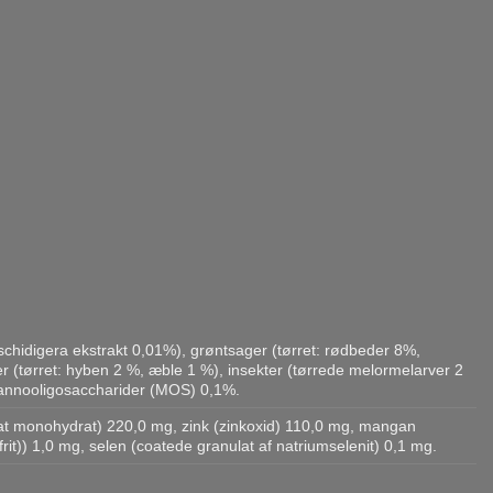
schidigera ekstrakt 0,01%), grøntsager (tørret: rødbeder 8%,
ter (tørret: hyben 2 %, æble 1 %), insekter (tørrede melormelarver 2
 mannooligosaccharider (MOS) 0,1%.
ulfat monohydrat) 220,0 mg, zink (zinkoxid) 110,0 mg, mangan
rit)) 1,0 mg, selen (coatede granulat af natriumselenit) 0,1 mg.