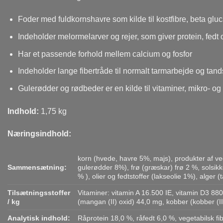
Foder med fuldkornshavre som kilde til kostfibre, beta gluc
Indeholder melormelarver og rejer, som giver protein, fedt og
Har et passende forhold mellem calcium og fosfor
Indeholder lange fibertråde til normalt tarmarbejde og tand
Gulerødder og rødbeder er en kilde til vitaminer, mikro- o
Indhold:
1,75 kg
Næringsindhold:
korn (hvede, havre 5%, majs), produkter af ve
Sammensætning:
gulerødder 8%), frø (græskar) frø 2 %, solsikk
% ), olier og fedtstoffer (lakseolie 1%), al
Tilsætningsstoffer
Vitaminer: vitamin A 16.500 IE, vitamin D3 880
/ kg
(mangan (II) oxid) 44,0 mg, kobber (kobber (II
Analytisk indhold:
Råprotein 18,0 %, råfedt 6,0 %, vegetabilsk fi