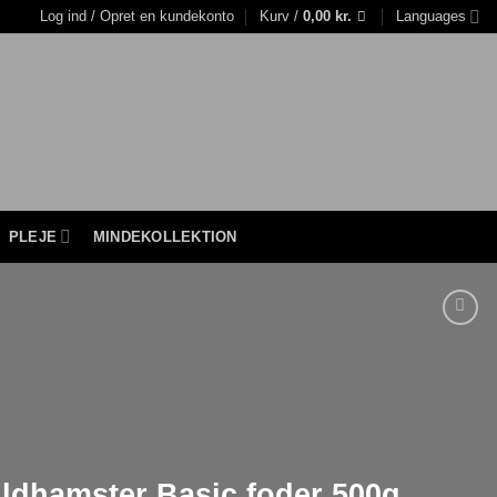
Log ind / Opret en kundekonto
Kurv /
0,00
kr.
Languages
PLEJE
MINDEKOLLEKTION
ldhamster Basic foder 500g