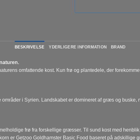
BESKRIVELSE
YDERLIGERE INFORMATION
BRAND
naturen.
urens omfattende kost. Kun frø og plantedele, der forekommer i d
e områder i Syrien. Landskabet er domineret af græs og buske, 
elholdige frø fra forskellige græsser. Til sund kost med henbli
orn er Getzoo Goldhamster Basic Food baseret på adskillige gr