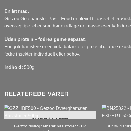
En let mad.
Getzoo Goldhamster Basic Food er blevet tilpasset efter ønske
overvægtige, eller som bør modtage en masse eventyrfoder e
Uden protein – fodres gerne separat.
For guldhamstere er en velafbalanceret proteinbalance i kost
fodre insekter individuelt efter behov.
Indhold:
500g
RELATEREDE VARER
IKKE PÅ LAGER
Getzoo dværghamster basisfoder 500g
Bunny Natur