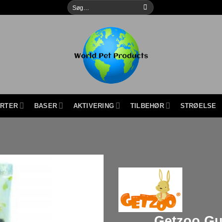
Søg
efter:
URTER
BASER
AKTIVERING
TILBEHØR
STRØELSE
Getzoo Gu