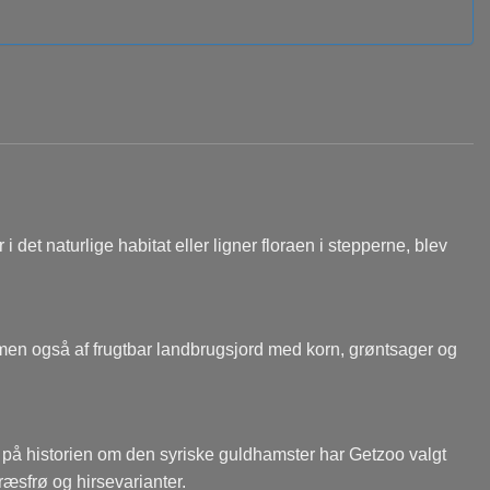
et naturlige habitat eller ligner floraen i stepperne, blev
men også af frugtbar landbrugsjord med korn, grøntsager og
k på historien om den syriske guldhamster har Getzoo valgt
æsfrø og hirsevarianter.