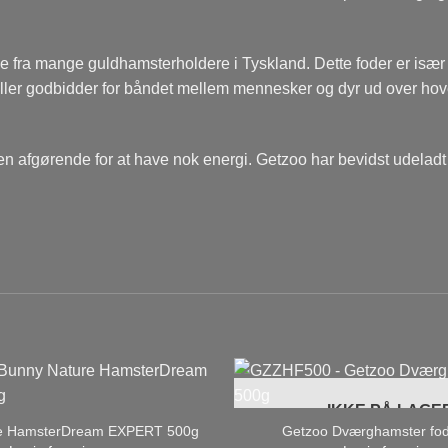
 fra mange guldhamsterholdere i Tyskland. Dette foder er især v
ller godbidder for båndet mellem mennesker og dyr ud over hov
en afgørende for at have nok energi. Getzoo har bevidst udelad
IKKE PÅ LAGE
e HamsterDream EXPERT 500g
Getzoo Dværghamster fo