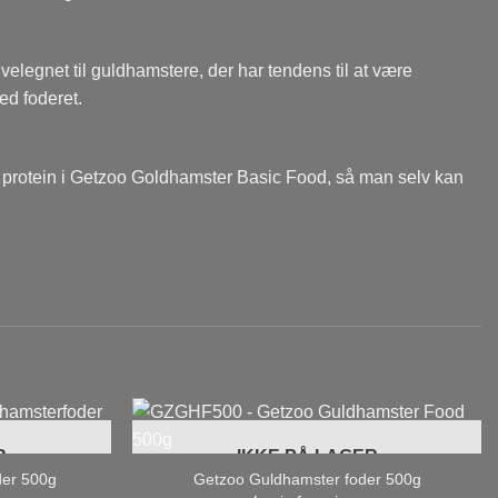
elegnet til guldhamstere, der har tendens til at være
ed foderet.
t protein i Getzoo Goldhamster Basic Food, så man selv kan
R
IKKE PÅ LAGER
der 500g
Getzoo Guldhamster foder 500g