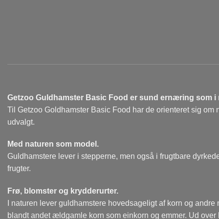
Getzoo Guldhamster Basic Food er sund ernæring som i 
Til Getzoo Goldhamster Basic Food har de orienteret sig om nat
udvalgt.
Med naturen som model.
Guldhamstere lever i stepperne, men også i frugtbare dyrked
frugter.
Frø, blomster og krydderurter.
I naturen lever guldhamstere hovedsageligt af korn og andre m
blandt andet ældgamle korn som einkorn og emmer. Ud over k