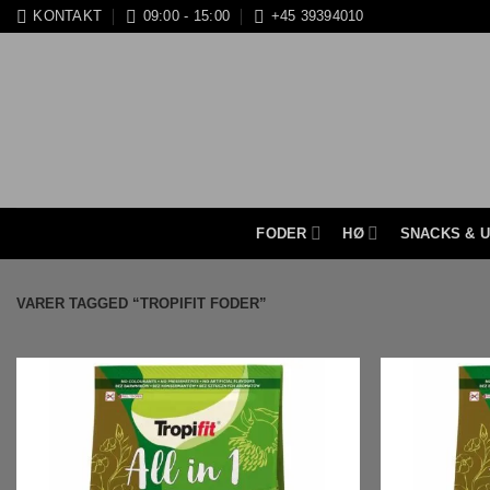
Fortsæt
KONTAKT
09:00 - 15:00
+45 39394010
til
indhold
FODER
HØ
SNACKS & 
VARER TAGGED “TROPIFIT FODER”