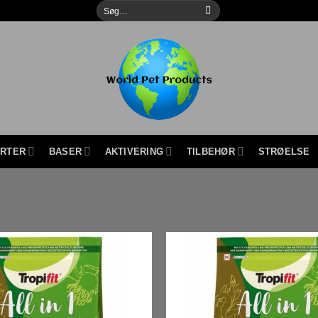
Søg
efter:
URTER
BASER
AKTIVERING
TILBEHØR
STRØELSE