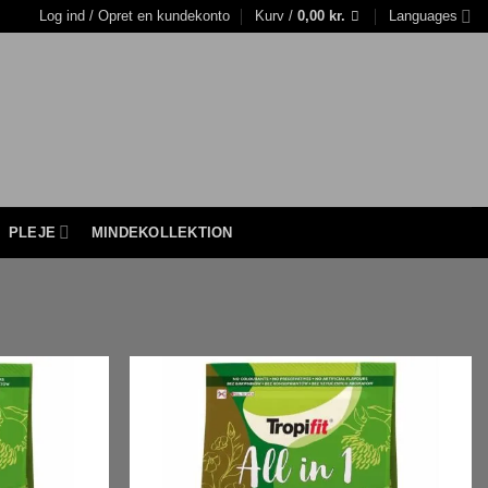
Log ind / Opret en kundekonto
Kurv /
0,00
kr.
Languages
PLEJE
MINDEKOLLEKTION