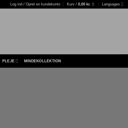
Log ind / Opret en kundekonto
Kurv /
0,00
kr.
Languages
PLEJE
MINDEKOLLEKTION