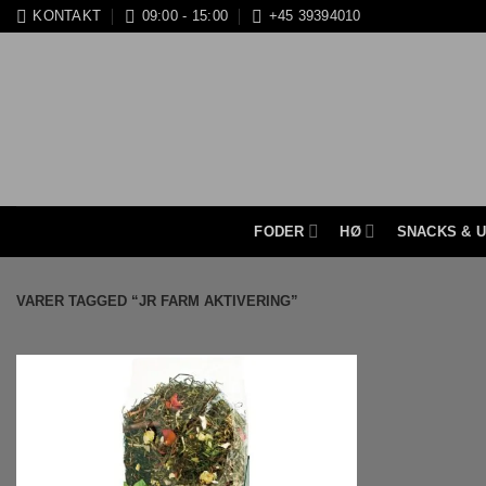
Fortsæt
KONTAKT
09:00 - 15:00
+45 39394010
til
indhold
FODER
HØ
SNACKS & 
VARER TAGGED “JR FARM AKTIVERING”