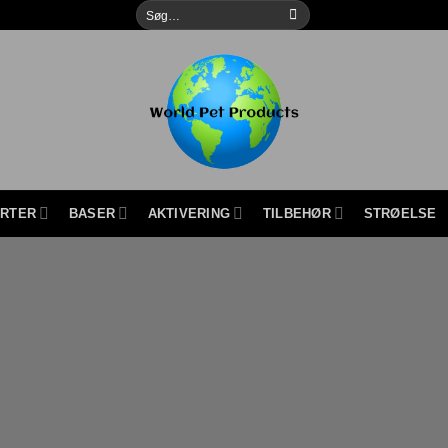
Søg
efter:
URTER
BASER
AKTIVERING
TILBEHØR
STRØELSE