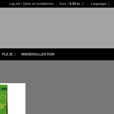
Log ind / Opret en kundekonto
Kurv /
0,00
kr.
Languages
PLEJE
MINDEKOLLEKTION