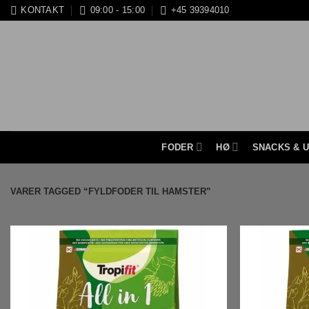
Fortsæt
KONTAKT
09:00 - 15:00
+45 39394010
til
indhold
FODER
HØ
SNACKS & 
VARER TAGGED “FYLDFODER TIL HAMSTER”