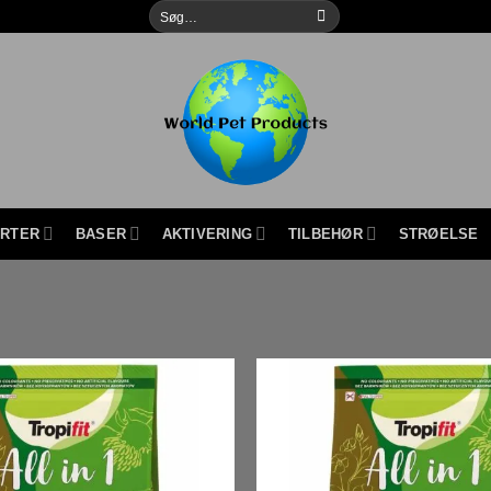
Søg
efter:
URTER
BASER
AKTIVERING
TILBEHØR
STRØELSE