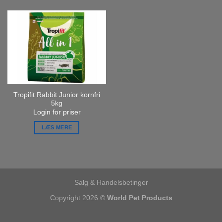
Tropifit Rabbit Junior kornfri
5kg
Login for priser
LÆS MERE
Salg & Handelsbetinger
Copyright 2026 ©
World Pet Products