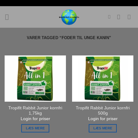
Fortsæt
til
indhold
VARER TAGGED “FODER TIL UNGE KANIN”
Tropifit Rabbit Junior kornfri
Tropifit Rabbit Junior kornfri
1,75kg
500g
Login for priser
Login for priser
LÆS MERE
LÆS MERE