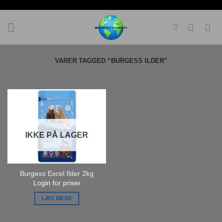
Fortsæt
til
indhold
VARER TAGGED “BURGESS ILDER”
IKKE PÅ LAGER
Burgess Excel Ilder 2kg
Login for priser
LÆS MERE