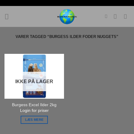
Fortsæt
til
indhold
VARER TAGGED “BURGESS ILDER FODER NUGGETS”
IKKE PÅ LAGER
Burgess Excel Ilder 2kg
Login for priser
LÆS MERE