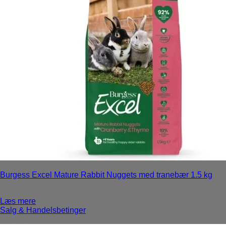
Burgess Excel Mature Rabbit Nuggets med tranebær 1.5 kg
Login for priser
Læs mere
Salg & Handelsbetinger
Copyright 2026 ©
World Pet Products