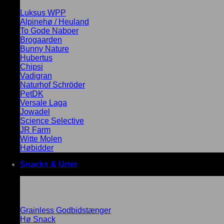
Luksus WPP
Alpinehø / Heuland
To Gode Naboer
Brogaarden
Bunny Nature
Hubertus
Chipsi
Vadigran
Naturhof Schröder
PetDK
Versale Laga
Jowadel
Science Selective
JR Farm
Witte Molen
Høbidder
Snacks & Urter
Grainless Godbidstænger
Hø Snack