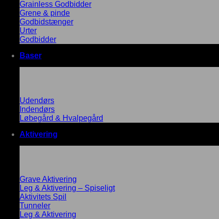
Grainless Godbidder
Grene & pinde
Godbidstænger
Urter
Godbidder
Baser
Udendørs
Indendørs
Løbegård & Hvalpegård
Aktivering
Grave Aktivering
Leg & Aktivering – Spiseligt
Aktivitets Spil
Tunneler
Leg & Aktivering