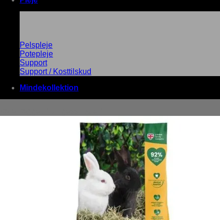
Pelspleje
Potepleje
Support
Support / Kosttilskud
Mindekollektion
Varer tagged “Burgess Excel”