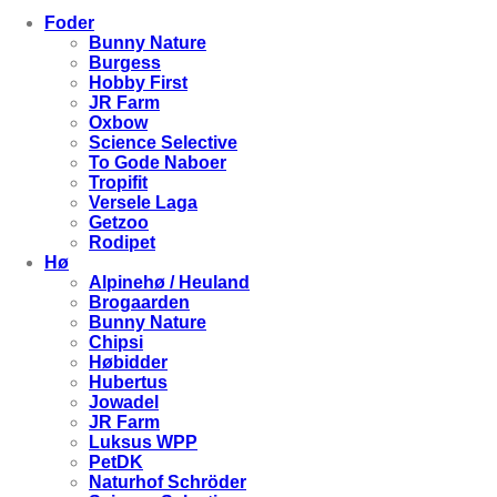
Foder
Bunny Nature
Burgess
Hobby First
JR Farm
Oxbow
Science Selective
To Gode Naboer
Tropifit
Versele Laga
Getzoo
Rodipet
Hø
Alpinehø / Heuland
Brogaarden
Bunny Nature
Chipsi
Høbidder
Hubertus
Jowadel
JR Farm
Luksus WPP
PetDK
Naturhof Schröder