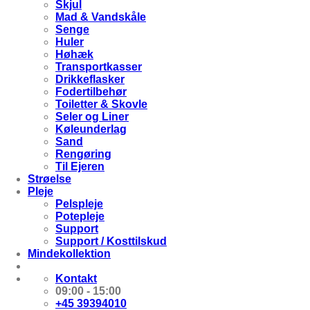
Skjul
Mad & Vandskåle
Senge
Huler
Høhæk
Transportkasser
Drikkeflasker
Fodertilbehør
Toiletter & Skovle
Seler og Liner
Køleunderlag
Sand
Rengøring
Til Ejeren
Strøelse
Pleje
Pelspleje
Potepleje
Support
Support / Kosttilskud
Mindekollektion
Kontakt
09:00 - 15:00
+45 39394010