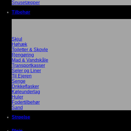
Snusetæpper
Tilbehør
Skjul
Høhæk
Toiletter & Skovle
Rengøring
Mad & Vandskåle
Transportkasser
Seler og Liner
Til Ejeren
Senge
Drikkeflasker
Køleunderlag
Huler
Fodertilbehør
Sand
Strøelse
Pleje