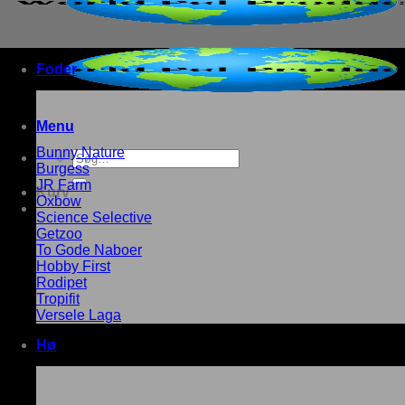
Foder
Menu
Bunny Nature
Søg
Burgess
efter:
JR Farm
Kurv
Oxbow
Science Selective
Getzoo
To Gode Naboer
Hobby First
Rodipet
Tropifit
Versele Laga
Hø