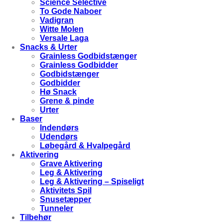
Science Selective
To Gode Naboer
Vadigran
Witte Molen
Versale Laga
Snacks & Urter
Grainless Godbidstænger
Grainless Godbidder
Godbidstænger
Godbidder
Hø Snack
Grene & pinde
Urter
Baser
Indendørs
Udendørs
Løbegård & Hvalpegård
Aktivering
Grave Aktivering
Leg & Aktivering
Leg & Aktivering – Spiseligt
Aktivitets Spil
Snusetæpper
Tunneler
Tilbehør