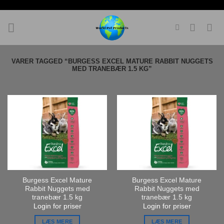
Fortsæt
til
indhold
VARER TAGGED “BURGESS EXCEL MATURE RABBIT NUGGETS
MED TRANEBÆR 1.5 KG”
Burgess Excel Mature
Burgess Excel Mature
Rabbit Nuggets med
Rabbit Nuggets med
tranebær 1.5 kg
tranebær 1.5 kg
Login for priser
Login for priser
LÆS MERE
LÆS MERE