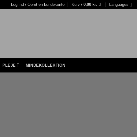
Log ind / Opret en kundekonto
Kurv /
0,00
kr.
Languages
PLEJE
MINDEKOLLEKTION