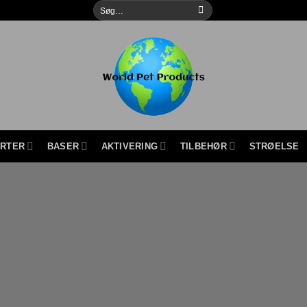
Søg
efter:
URTER
BASER
AKTIVERING
TILBEHØR
STRØELSE