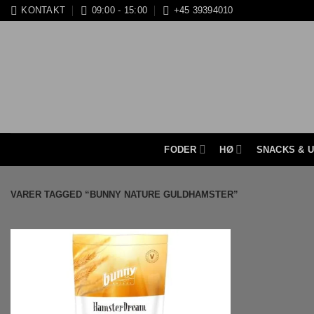
Fortsæt
KONTAKT
09:00 - 15:00
+45 39394010
til
indhold
FODER
HØ
SNACKS & 
VARER TAGGED “BUNNY NATURE GULDHAMSTER”