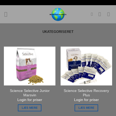
Fortsæt
til
indhold
UKATEGORISERET
Science Selective Junior
Science Selective Recovery
Marsvin
Plus
Login for priser
Login for priser
LÆS MERE
LÆS MERE