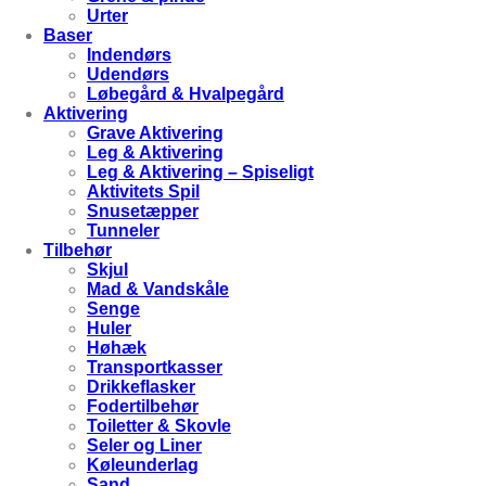
Urter
Baser
Indendørs
Udendørs
Løbegård & Hvalpegård
Aktivering
Grave Aktivering
Leg & Aktivering
Leg & Aktivering – Spiseligt
Aktivitets Spil
Snusetæpper
Tunneler
Tilbehør
Skjul
Mad & Vandskåle
Senge
Huler
Høhæk
Transportkasser
Drikkeflasker
Fodertilbehør
Toiletter & Skovle
Seler og Liner
Køleunderlag
Sand