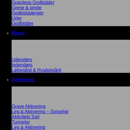
Grainless Godbidder
Grene & pinde
Godbidstænger
Urter
Godbidder
Baser
Udendørs
Indendørs
Løbegård & Hvalpegård
Aktivering
Grave Aktivering
Leg & Aktivering – Spiseligt
Aktivitets Spil
Tunneler
Leg & Aktivering