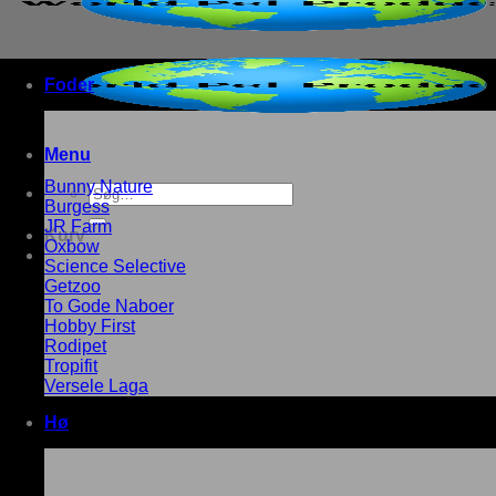
Foder
Menu
Bunny Nature
Søg
Burgess
efter:
JR Farm
Kurv
Oxbow
Science Selective
Getzoo
To Gode Naboer
Hobby First
Rodipet
Tropifit
Versele Laga
Hø