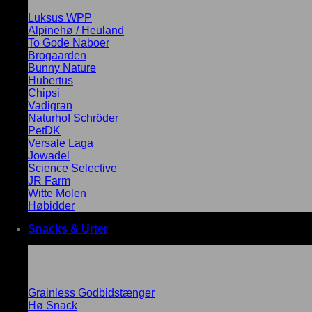
Luksus WPP
Alpinehø / Heuland
To Gode Naboer
Brogaarden
Bunny Nature
Hubertus
Chipsi
Vadigran
Naturhof Schröder
PetDK
Versale Laga
Jowadel
Science Selective
JR Farm
Witte Molen
Høbidder
Snacks & Urter
Grainless Godbidstænger
Hø Snack