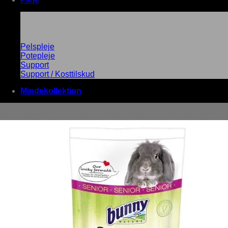
Pelspleje
Potepleje
Support
Support / Kosttilskud
Mindekollektion
Varer tagged “Bunny Nature RabbitDream SENIOR (4 kg)”