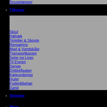
Snusetæpper
Tilbehør
Skjul
Høhæk
Toiletter & Skovle
Rengøring
Mad & Vandskåle
Transportkasser
Seler og Liner
Til Ejeren
Senge
Drikkeflasker
Køleunderlag
Huler
Fodertilbehør
Sand
Strøelse
Pleje