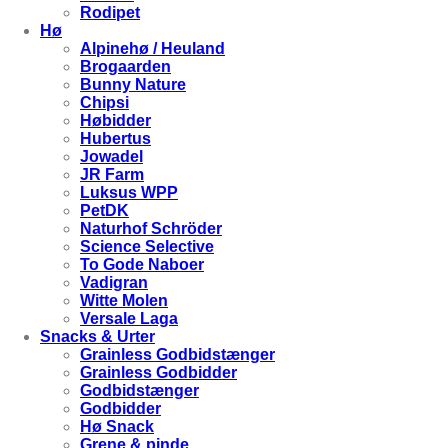
Rodipet
Hø
Alpinehø / Heuland
Brogaarden
Bunny Nature
Chipsi
Høbidder
Hubertus
Jowadel
JR Farm
Luksus WPP
PetDK
Naturhof Schröder
Science Selective
To Gode Naboer
Vadigran
Witte Molen
Versale Laga
Snacks & Urter
Grainless Godbidstænger
Grainless Godbidder
Godbidstænger
Godbidder
Hø Snack
Grene & pinde