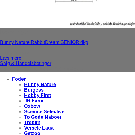
Ikke på lager
Bunny Nature RabbitDream SENIOR 4kg
Login for priser
Læs mere
Salg & Handelsbetinger
Copyright 2026 ©
World Pet Products
Foder
Bunny Nature
Burgess
Hobby First
JR Farm
Oxbow
Science Selective
To Gode Naboer
Tropifit
Versele Laga
Getzoo